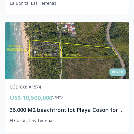
La Bonita
,
Las Terrenas
VENTA
CÓDIGO
: #
1574
US$ 10,500,000
VENTA
36,000 M2 beachfront lot Playa Coson for sale
El Cosón
,
Las Terrenas