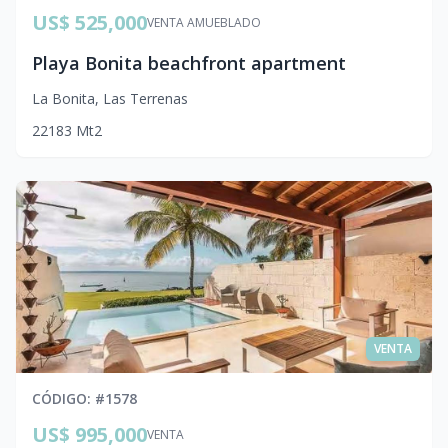
US$ 525,000
VENTA AMUEBLADO
Playa Bonita beachfront apartment
La Bonita
,
Las Terrenas
2
2
1
83
Mt2
VENTA
CÓDIGO
: #
1578
US$ 995,000
VENTA