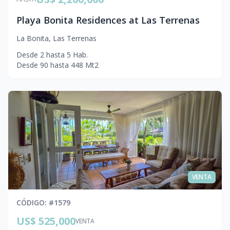
Playa Bonita Residences at Las Terrenas
La Bonita
,
Las Terrenas
Desde
2
hasta
5
Hab.
Desde
90
hasta
448
Mt2
VENTA
CÓDIGO
: #
1579
US$ 525,000
VENTA