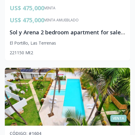
US$ 475,000
VENTA
US$ 475,000
VENTA AMUEBLADO
Sol y Arena 2 bedroom apartment for sale Las Terrenas
El Portillo
,
Las Terrenas
2
2
1
150
Mt2
VENTA
CÓDIGO
: #
1604