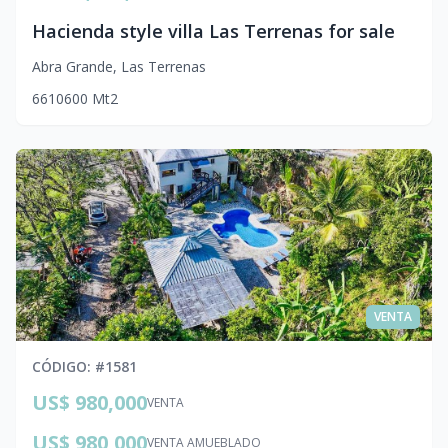
Hacienda style villa Las Terrenas for sale
Abra Grande
,
Las Terrenas
6
6
10
600
Mt2
VENTA
CÓDIGO
: #
1581
US$ 980,000
VENTA
US$ 980,000
VENTA AMUEBLADO