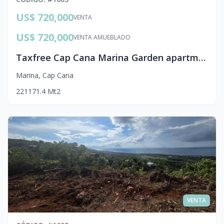
US$ 720,000
VENTA
US$ 720,000
VENTA AMUEBLADO
Taxfree Cap Cana Marina Garden apartment for sale
Marina
,
Cap Cana
2
2
1
171.4
Mt2
VENTA