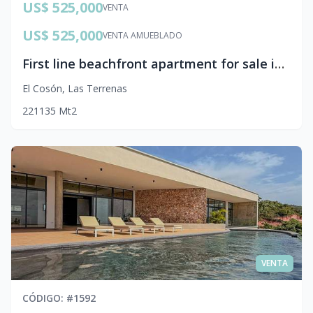
US$ 525,000
VENTA
US$ 525,000
VENTA AMUEBLADO
First line beachfront apartment for sale in Coson
El Cosón
,
Las Terrenas
2
2
1
135
Mt2
VENTA
CÓDIGO
: #
1592