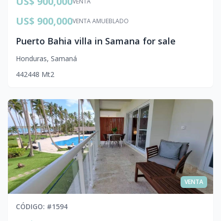
US$ 900,000
VENTA
US$ 900,000
VENTA AMUEBLADO
Puerto Bahia villa in Samana for sale
Honduras
,
Samaná
4
4
2
448
Mt2
VENTA
CÓDIGO
: #
1594