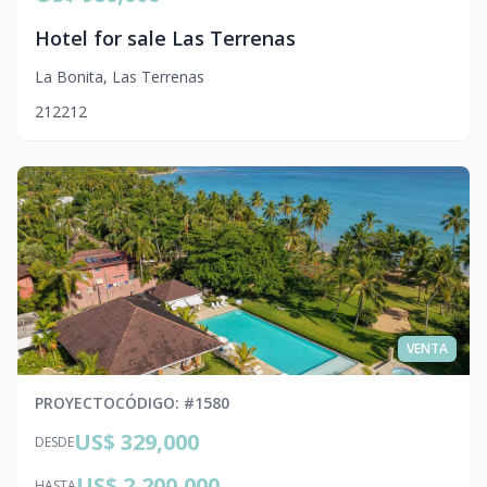
Hotel for sale Las Terrenas
La Bonita
,
Las Terrenas
21
22
12
VENTA
PROYECTO
CÓDIGO
: #
1580
US$ 329,000
DESDE
US$ 2,200,000
HASTA