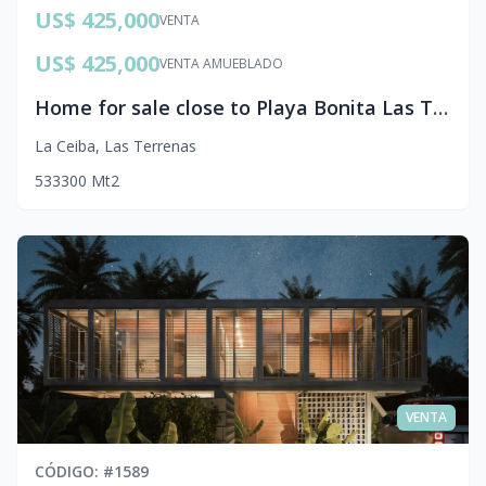
US$ 425,000
VENTA
US$ 425,000
VENTA AMUEBLADO
Home for sale close to Playa Bonita Las Terrenas
La Ceiba
,
Las Terrenas
5
3
3
300
Mt2
VENTA
CÓDIGO
: #
1589