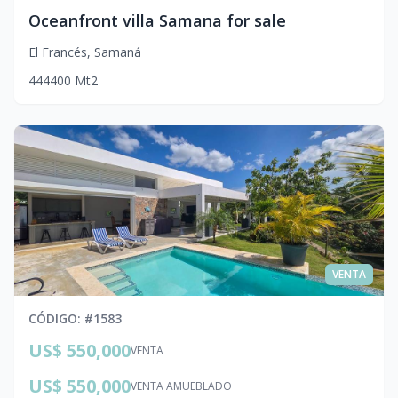
Oceanfront villa Samana for sale
El Francés
,
Samaná
4
4
4
400
Mt2
VENTA
CÓDIGO
: #
1583
US$ 550,000
VENTA
US$ 550,000
VENTA AMUEBLADO