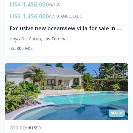
US$ 1,456,000
VENTA
US$ 1,456,000
VENTA AMUEBLADO
Exclusive new oceanview villa for sale in Las Terrenas
Hoyo Del Cacao
,
Las Terrenas
5
5
5
800
Mt2
VENTA
CÓDIGO
: #
1590