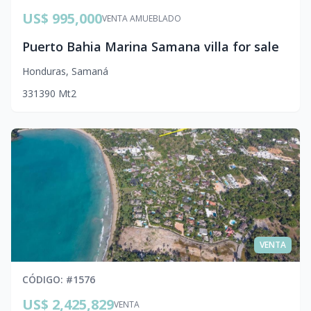
US$ 995,000
VENTA AMUEBLADO
Puerto Bahia Marina Samana villa for sale
Honduras
,
Samaná
3
3
1
390
Mt2
VENTA
CÓDIGO
: #
1576
US$ 2,425,829
VENTA