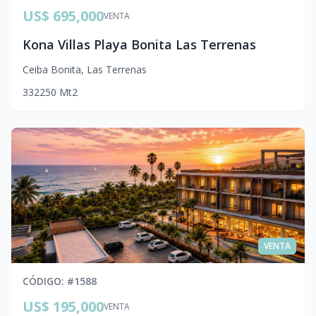
US$ 695,000
VENTA
Kona Villas Playa Bonita Las Terrenas
Ceiba Bonita
,
Las Terrenas
3
3
2
250
Mt2
VENTA
CÓDIGO
: #
1588
US$ 195,000
VENTA