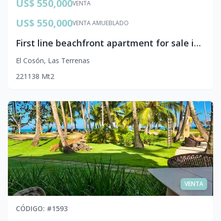
US$ 550,000
VENTA
US$ 550,000
VENTA AMUEBLADO
First line beachfront apartment for sale in Coson
El Cosón
,
Las Terrenas
2
2
1
138
Mt2
VENTA
CÓDIGO
: #
1593