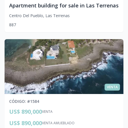
Apartment building for sale in Las Terrenas
Centro Del Pueblo
,
Las Terrenas
8
8
7
VENTA
CÓDIGO
: #
1584
US$ 890,000
VENTA
US$ 890,000
VENTA AMUEBLADO