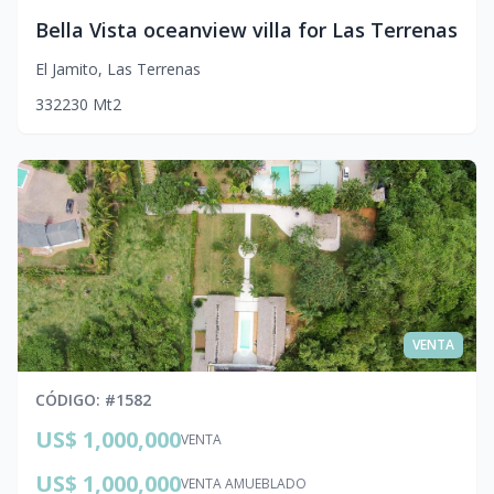
Bella Vista oceanview villa for Las Terrenas
El Jamito
,
Las Terrenas
3
3
2
230
Mt2
VENTA
CÓDIGO
: #
1582
US$ 1,000,000
VENTA
US$ 1,000,000
VENTA AMUEBLADO