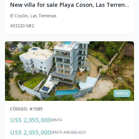
New villa for sale Playa Coson, Las Terrenas
El Cosón
,
Las Terrenas
4
3
3
220
Mt2
VENTA
CÓDIGO
: #
1585
US$ 2,055,000
VENTA
US$ 2,055,000
VENTA AMUEBLADO