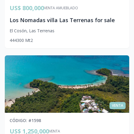
US$ 800,000
VENTA AMUEBLADO
Los Nomadas villa Las Terrenas for sale
El Cosón
,
Las Terrenas
4
4
4
300
Mt2
VENTA
CÓDIGO
: #
1598
US$ 1,250,000
VENTA