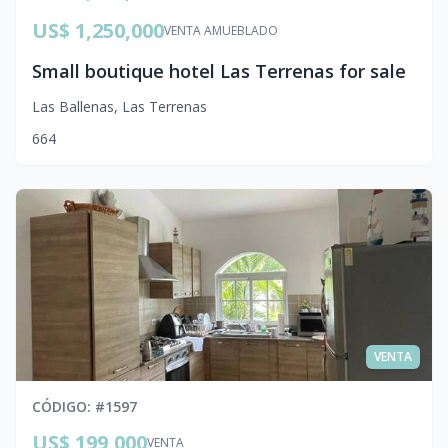
US$ 1,250,000
VENTA AMUEBLADO
Small boutique hotel Las Terrenas for sale
Las Ballenas
,
Las Terrenas
6
6
4
VENTA
CÓDIGO
: #
1597
US$ 199,000
VENTA