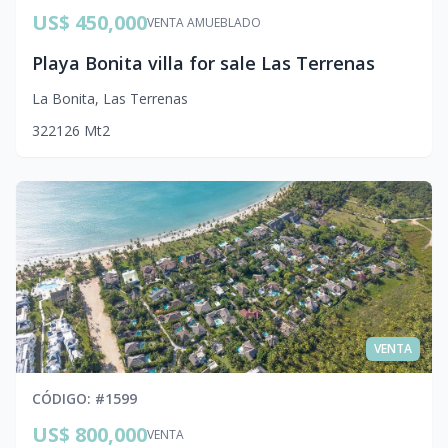
US$ 450,000
VENTA AMUEBLADO
Playa Bonita villa for sale Las Terrenas
La Bonita
,
Las Terrenas
3
2
2
126
Mt2
VENTA
CÓDIGO
: #
1599
US$ 800,000
VENTA