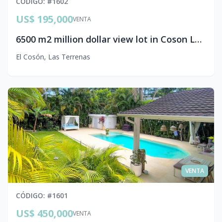
CÓDIGO
: #
1602
US$ 195,000
VENTA
6500 m2 million dollar view lot in Coson Las Terrenas
El Cosón
,
Las Terrenas
VENTA
CÓDIGO
: #
1601
US$ 450,000
VENTA