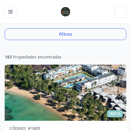
Toggle navigation menu
Toggl
Filtros
183
Propiedades encontradas.
VENTA
CÓDIGO
: #
1605