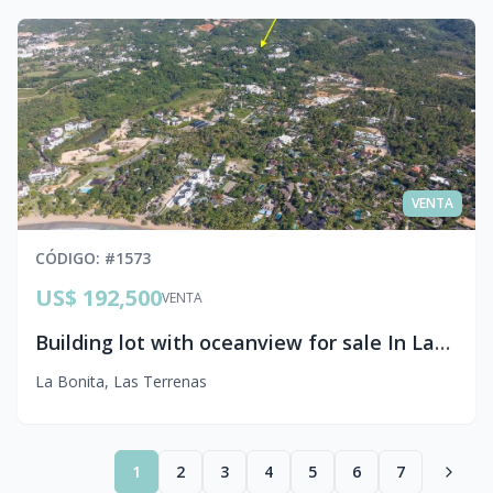
VENTA
CÓDIGO
: #
1573
US$ 192,500
VENTA
Building lot with oceanview for sale In Las Terrenas
La Bonita
,
Las Terrenas
1
2
3
4
5
6
7