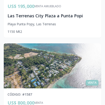
US$ 195,000
VENTA AMUEBLADO
Las Terrenas City Plaza a Punta Popi
Playa Punta Popy
,
Las Terrenas
1
1
50
Mt2
VENTA
CÓDIGO
: #
1587
US$ 800,000
VENTA