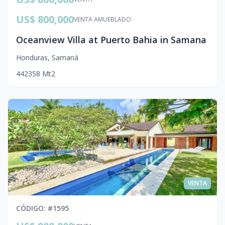
US$ 800,000
VENTA AMUEBLADO
Oceanview Villa at Puerto Bahia in Samana
Honduras
,
Samaná
4
4
2
358
Mt2
VENTA
CÓDIGO
: #
1595