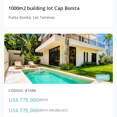
1000m2 building lot Cap Bonita
Punta Bonita
,
Las Terrenas
VENTA
CÓDIGO
: #
1586
US$ 775,000
VENTA
US$ 775,000
VENTA AMUEBLADO