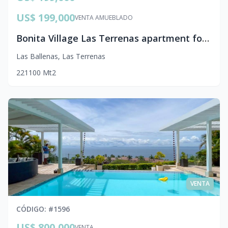
US$ 199,000
VENTA AMUEBLADO
Bonita Village Las Terrenas apartment for sale
Las Ballenas
,
Las Terrenas
2
2
1
100
Mt2
VENTA
CÓDIGO
: #
1596
US$ 800,000
VENTA