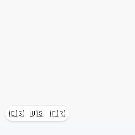
🇪🇸
🇺🇸
🇫🇷