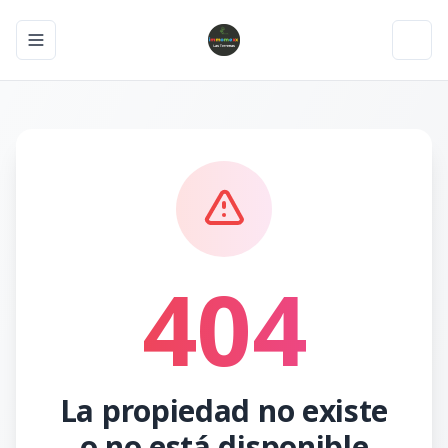
Toggle navigation menu
Toggl
404
La propiedad no existe
o no está disponible