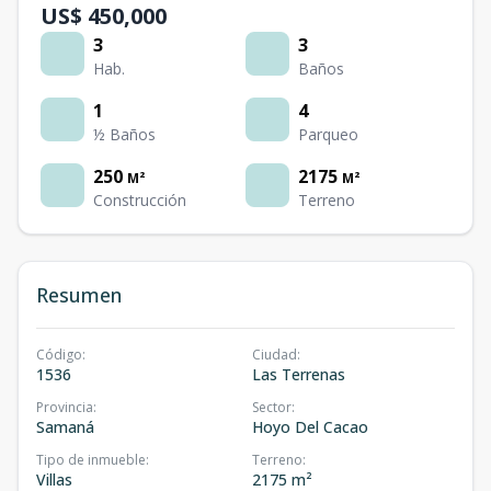
US$ 450,000
3
3
Hab.
Baños
1
4
½ Baños
Parqueo
250
2175
M²
M²
Construcción
Terreno
Resumen
Código
:
Ciudad
:
1536
Las Terrenas
Provincia
:
Sector
:
Samaná
Hoyo Del Cacao
Tipo de inmueble
:
Terreno
:
Villas
2175 m²