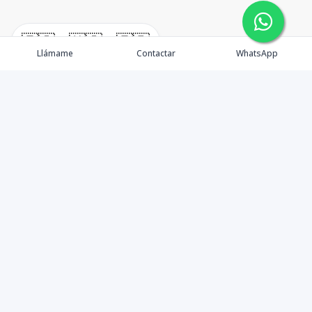
🇪🇸
🇺🇸
🇫🇷
Llámame
Contactar
WhatsApp
immomexx is a real estate company since 2003 located
at Las Terrenas. Las Terrenas real estate for sale like
villas, homes, apartments and land.
Contáctanos
8293800020