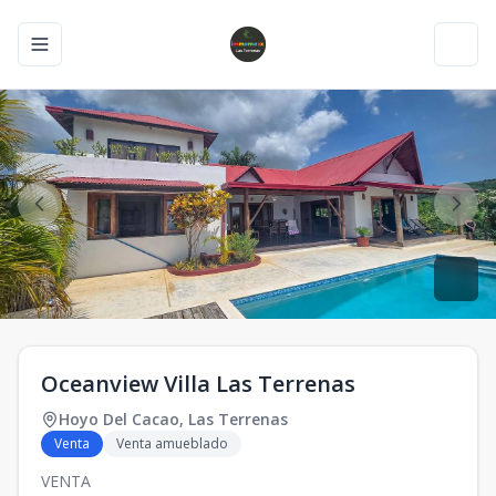
Toggle navigation menu
Toggl
Oceanview Villa Las Terrenas
Hoyo Del Cacao
,
Las Terrenas
Venta
Venta amueblado
VENTA