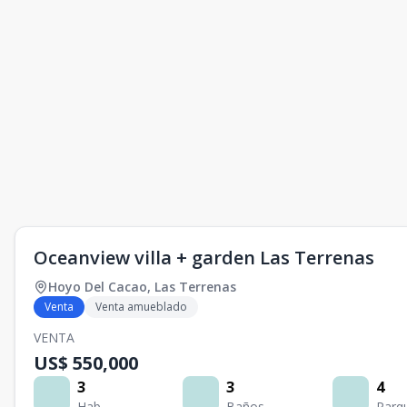
Oceanview villa + garden Las Terrenas
Hoyo Del Cacao
,
Las Terrenas
Venta
Venta amueblado
VENTA
US$ 550,000
3
3
4
Hab.
Baños
Parq