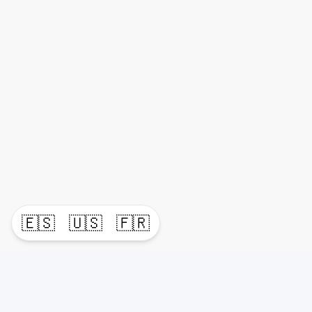
🇪🇸
🇺🇸
🇫🇷