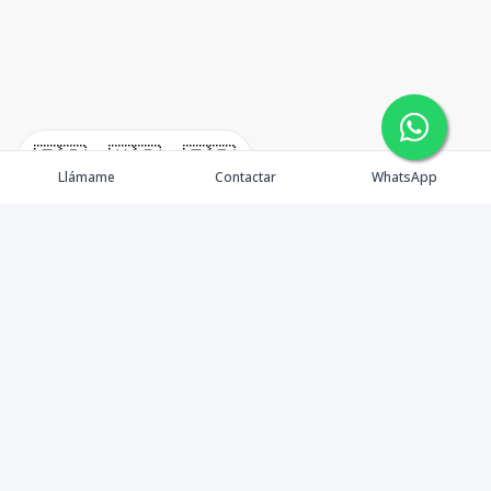
🇪🇸
🇺🇸
🇫🇷
Llámame
Contactar
WhatsApp
immomexx is a real estate company since 2003 located
at Las Terrenas. Las Terrenas real estate for sale like
villas, homes, apartments and land.