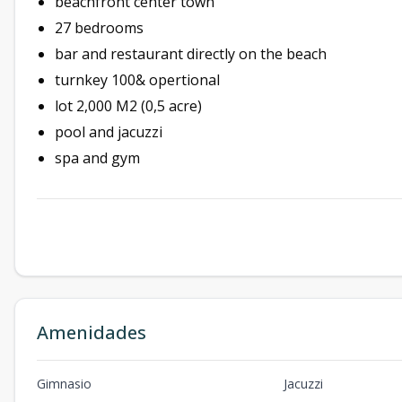
beachfront center town
27 bedrooms
bar and restaurant directly on the beach
turnkey 100& opertional
lot 2,000 M2 (0,5 acre)
pool and jacuzzi
spa and gym
Amenidades
Gimnasio
Jacuzzi