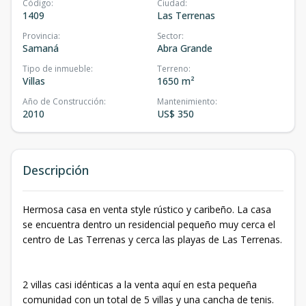
Código
:
Ciudad
:
1409
Las Terrenas
Provincia
:
Sector
:
Samaná
Abra Grande
Tipo de inmueble
:
Terreno
:
Villas
1650 m²
Año de Construcción
:
Mantenimiento
:
2010
US$ 350
Descripción
Hermosa casa en venta style rústico y caribeño. La casa
se encuentra dentro un residencial pequeño muy cerca el
centro de Las Terrenas y cerca las playas de Las Terrenas.
2 villas casi idénticas a la venta aquí en esta pequeña
comunidad con un total de 5 villas y una cancha de tenis.