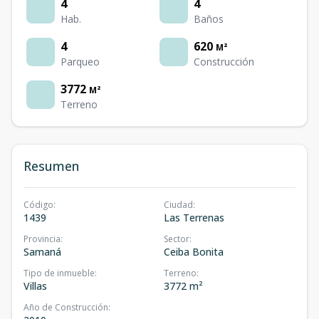
4
4
Hab.
Baños
4
620
M²
Parqueo
Construcción
3772
M²
Terreno
Resumen
Código
:
Ciudad
:
1439
Las Terrenas
Provincia
:
Sector
:
Samaná
Ceiba Bonita
Tipo de inmueble
:
Terreno
:
Villas
3772 m²
Año de Construcción
: