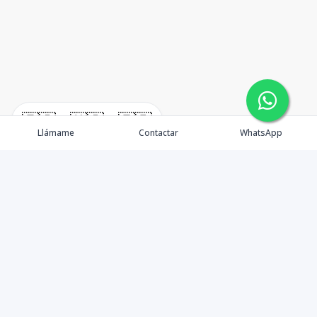
🇪🇸
🇺🇸
🇫🇷
Llámame
Contactar
WhatsApp
immomexx is a real estate company since 2003 located
at Las Terrenas. Las Terrenas real estate for sale like