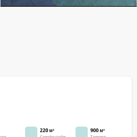
220
900
M²
M²
ueo
Construcción
Terreno