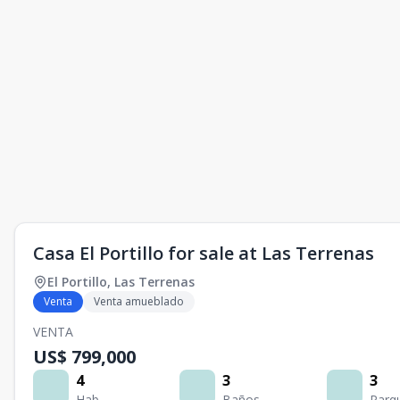
Casa El Portillo for sale at Las Terrenas
El Portillo
,
Las Terrenas
Venta
Venta amueblado
VENTA
US$ 799,000
4
3
3
Hab.
Baños
Parq