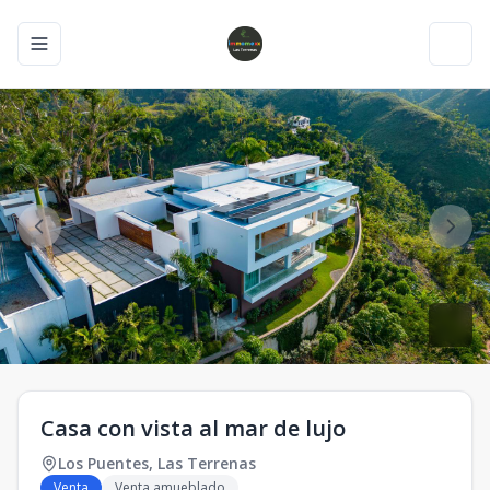
Toggle navigation menu
Toggl
Casa con vista al mar de lujo
Los Puentes
,
Las Terrenas
Venta
Venta amueblado