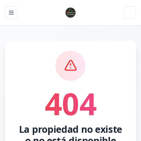
Toggle navigation menu
Toggl
404
La propiedad no existe
o no está disponible